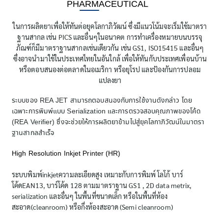
PHARMACEUTICAL
ในการผลิตยาเพื่อให้ทันต่อยุคโลกาภิวัฒน์ ซึ่งมีแนวโน้มจะเริ่มใช้มาตรา
ฐานสากล เช่น PICS และอื่นๆในอนาคต การทำเครื่องหมายบนบรรจุ
ภัณฑ์ก็มีมาตราฐานสากลเช่นเดียวกัน เช่น GS1, ISO15415 และอื่นๆ
ซึ่งอาจนำมาใช้ในประเทศไทยในอันใกล้ เพื่อให้ทันกับประเทศเพื่อนบ้าน
หรือตอบสนองต่อตลาดในอเมริกา หรือยุโรป และป้องกันการปลอม
แปลงยา
ระบบของ REA JET สามารถตอบสนองกับการใช้งานดังกล่าว โดย
เฉพาะการพิมพ์แบบ Serialization และการตรวจสอบคุณภาพของโค้ด
(REA Verifier) ซึ่งจะช่วยให้การผลิตยาข้ามไปสู่ยุคโลกาภิวัฒน์ในมาตรา
ฐานสากลสำเร็จ
High Resolution Inkjet Printer (HR)
ระบบพิมพ์inkjetความละเอียดสูง เหมาะกับการพิมพ์ โลโก้ บาร์
โค้ดEAN13, บาร์โค้ด 128 ตามมาตราฐาน GS1 , 2D data metrix,
serialization และอื่นๆ ในพื้นที่ขนาดเล็ก หรือในพื้นที่ห้อง
สะอาด(cleanroom) หรือกึ่งห้องสะอาด (Semi cleanroom)